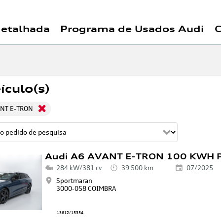
detalhada
Programa de Usados Audi
ículo(s)
ANT E-TRON
Audi A6 AVANT E-TRON 100 KWH
284 kW/381 cv
39 500 km
07/2025
Sportmaran
3000-058 COIMBRA
13612/15354