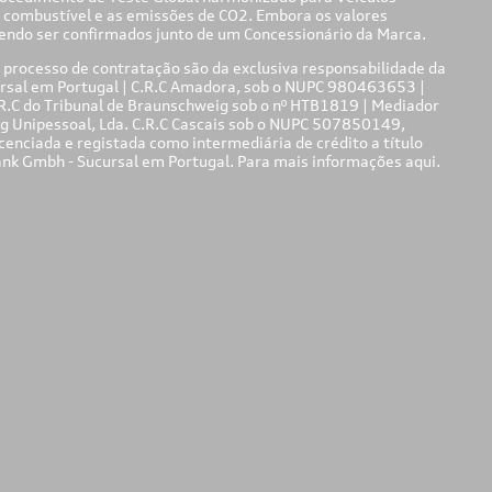
 combustível e as emissões de CO
2
. Embora os valores
endo ser confirmados junto de um Concessionário da Marca.
 processo de contratação são da exclusiva responsabilidade da
rsal em Portugal | C.R.C Amadora, sob o NUPC 980463653 |
C do Tribunal de Braunschweig sob o nº HTB1819 | Mediador
g Unipessoal, Lda. C.R.C Cascais sob o NUPC 507850149,
ciada e registada como intermediária de crédito a título
Bank Gmbh - Sucursal em Portugal. Para mais informações
aqui.