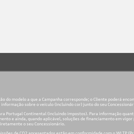
ão do modelo a que a Campanha corresponde; o Cliente poderá encontr
formação sobre o veículo (incluindo cor) junto do seu Concessionár
a Portugal Continental (incluindo impostos). Para informação quanto 
ento e ainda, quando aplicável, soluções de financiamento em vigor p
diretamente o seu Concessionário.
missões de CO
2
apresentados estão em conformidade com o WLTP (Pr