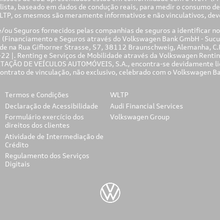
lista, baseado em dados de condução reais, para medir o consumo de
TP, os mesmos são meramente informativos e não vinculativos, dev
ou Seguros fornecidos pelas companhias de seguros a identificar no
" (Financiamento e Seguros através do Volkswagen Bank GmbH - Sucu
na Rua Gifhorner Strasse, 57, 38112 Braunschweig, Alemanha, C.R.
2 |. Renting e Serviços de Mobilidade através da Volkswagen Rentin
TAÇÃO DE VEÍCULOS AUTOMÓVEIS, S.A., encontra-se devidamente licen
 contrato de vinculação, não exclusivo, celebrado com o Volkswagen 
Termos e Condições
WLTP
Declaração de Acessibilidade
Audi Financial Services
Formulário exercício dos
Volkswagen Group
direitos dos clientes
Atividade de Intermediação de
Crédito
Regulamento dos Serviços
Digitais