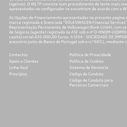
Ligeiros). O WLTP consiste num procedimento de teste mais rea
apresentados no configurador se encontrem de acordo com o WL
As Opções de Financiamento apresentadas na presente página e/
marca registada e licenciada "VOLKSWAGEN Financial Services
Representação Permanente de Volkswagen Bank GmbH, com sede 
de Seguros (agente) registado na ASF sob o nº D-HNQM-UQ9MO-2
capital social 435.000,00 Euros. A SIVA - SOCIEDADE DE IMPOR
acessório junto do Banco de Portugal sob o n.º 6651, mediante
Contactos
Política de Privacidade
Apoio a Clientes
Política de Cookies
Linha Azul
Sistema de Denúncia
Princípios
Código de Conduta
Código de Conduta para
Parceiros Comerciais