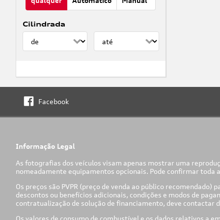
qualquer
Automático
Manual
Cilindrada
Facebook
Informação Legal
As fotografias dos veículos visam apenas mostrar uma reproduç
nomeadamente equipamentos opcionais. Pode confirmar toda a in
Os preços são PVPR (preço de venda ao público recomendado) par
descontos ou benefícios adicionais, condições e modos de pagam
contratualização de solução de financiamento, deve contactar 
Os valores de consumo de combustível e os dados relativos a e