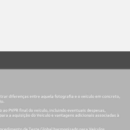
ar diferenças entre aquela fotografia e o veículo em concreto,
io.
ao PVPR final do veículo, incluindo eventuais despesas,
ara a aquisição do Veículo e vantagens adicionais associadas à
ocedimento de Teste Global harmonizado para Veículos