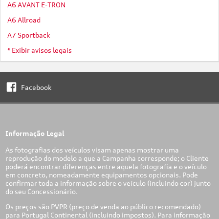
A6 AVANT E-TRON
A6 Allroad
A7 Sportback
* Exibir avisos legais
Facebook
Informação Legal
As fotografias dos veículos visam apenas mostrar uma
reprodução do modelo a que a Campanha corresponde; o Cliente
poderá encontrar diferenças entre aquela fotografia e o veículo
em concreto, nomeadamente equipamentos opcionais. Pode
confirmar toda a informação sobre o veículo (incluindo cor) junto
do seu Concessionário.
Os preços são PVPR (preço de venda ao público recomendado)
para Portugal Continental (incluindo impostos). Para informação