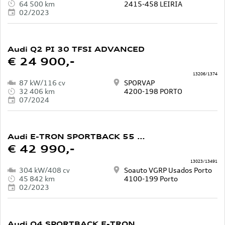
64 500 km
2415-458 LEIRIA
02/2023
Audi Q2 PI 30 TFSI ADVANCED
€ 24 900,-
13206/1374
87 kW/116 cv
SPORVAP
32 406 km
4200-198 PORTO
07/2024
Audi E-TRON SPORTBACK 55 QUATTRO S LINE
€ 42 990,-
13023/13491
304 kW/408 cv
Soauto VGRP Usados Porto
45 842 km
4100-199 Porto
02/2023
Audi Q4 SPORTBACK E-TRON 55 QUATTRO 82 KWH