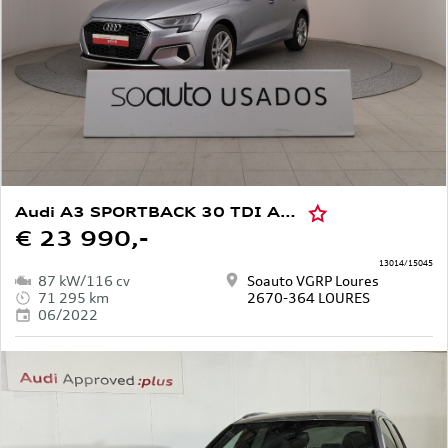
Audi A3 SPORTBACK 30 TDI ADVANCED
€ 23 990,-
13014/15045
87 kW/116 cv
Soauto VGRP Loures
71 295 km
2670-364 LOURES
06/2022