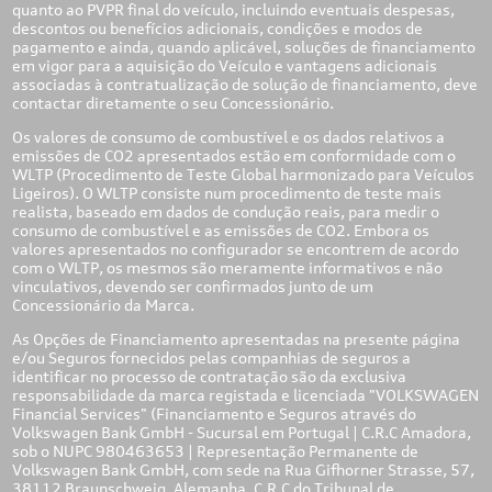
quanto ao PVPR final do veículo, incluindo eventuais despesas,
descontos ou benefícios adicionais, condições e modos de
pagamento e ainda, quando aplicável, soluções de financiamento
em vigor para a aquisição do Veículo e vantagens adicionais
associadas à contratualização de solução de financiamento, deve
contactar diretamente o seu Concessionário.
Os valores de consumo de combustível e os dados relativos a
emissões de CO
2
apresentados estão em conformidade com o
WLTP (Procedimento de Teste Global harmonizado para Veículos
Ligeiros). O WLTP consiste num procedimento de teste mais
realista, baseado em dados de condução reais, para medir o
consumo de combustível e as emissões de CO
2
. Embora os
valores apresentados no configurador se encontrem de acordo
com o WLTP, os mesmos são meramente informativos e não
vinculativos, devendo ser confirmados junto de um
Concessionário da Marca.
As Opções de Financiamento apresentadas na presente página
e/ou Seguros fornecidos pelas companhias de seguros a
identificar no processo de contratação são da exclusiva
responsabilidade da marca registada e licenciada "VOLKSWAGEN
Financial Services" (Financiamento e Seguros através do
Volkswagen Bank GmbH - Sucursal em Portugal | C.R.C Amadora,
sob o NUPC 980463653 | Representação Permanente de
Volkswagen Bank GmbH, com sede na Rua Gifhorner Strasse, 57,
38112 Braunschweig, Alemanha, C.R.C do Tribunal de