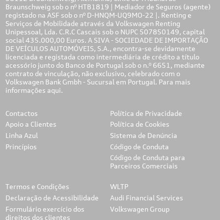
Braunschweig sob o nº HTB1819 | Mediador de Seguros (agente)
registado na ASF sob o nº D-HNQM-UQ9MO-22 |. Renting e
Serviços de Mobilidade através da Volkswagen Renting
Unipessoal, Lda. C.R.C Cascais sob o NUPC 507850149, capital
social 435.000,00 Euros. A SIVA - SOCIEDADE DE IMPORTAÇÃO
DE VEÍCULOS AUTOMÓVEIS, S.A., encontra-se devidamente
licenciada e registada como intermediária de crédito a título
acessório junto do Banco de Portugal sob o n.º 6651, mediante
contrato de vinculação, não exclusivo, celebrado com o
Volkswagen Bank Gmbh - Sucursal em Portugal. Para mais
informações
aqui.
Contactos
Política de Privacidade
Apoio a Clientes
Política de Cookies
Linha Azul
Sistema de Denúncia
Princípios
Código de Conduta
Código de Conduta para
Parceiros Comerciais
Termos e Condições
WLTP
Declaração de Acessibilidade
Audi Financial Services
Formulário exercício dos
Volkswagen Group
direitos dos clientes