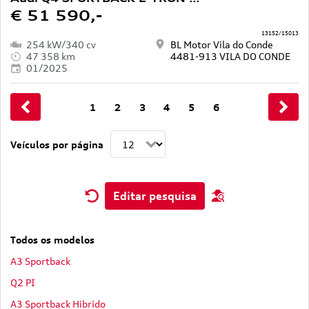
€ 51 590,-
13152/15013
254 kW/340 cv
BL Motor Vila do Conde
47 358 km
4481-913 VILA DO CONDE
01/2025
1
2
3
4
5
6
Veículos por página
Editar pesquisa
Todos os modelos
A3 Sportback
Q2 PI
A3 Sportback Hibrido